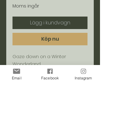
Moms ingår
Lägg i kundvagn
Köp nu
Gaze down on a Winter
Wonderland
Email
Facebook
Instagram
kontakt & plats
Polly Åsén
info@pollysartistry.com
Stockholm län, Sverige